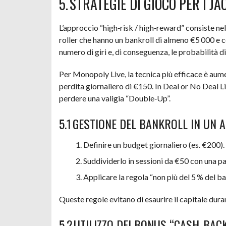
5. STRATEGIE DI GIOCO PER I J
L’approccio “high‑risk / high‑reward” consiste nel
roller che hanno un bankroll di almeno €5 000 e c
numero di giri e, di conseguenza, le probabilità di
Per Monopoly Live, la tecnica più efficace è aume
perdita giornaliero di €150. In Deal or No Deal Liv
perdere una valigia “Double‑Up”.
5.1 GESTIONE DEL BANKROLL IN UN 
Definire un budget giornaliero (es. €200).
Suddividerlo in sessioni da €50 con una pa
Applicare la regola “non più del 5 % del ba
Queste regole evitano di esaurire il capitale duran
5.2 UTILIZZO DEI BONUS “CASH‑BAC