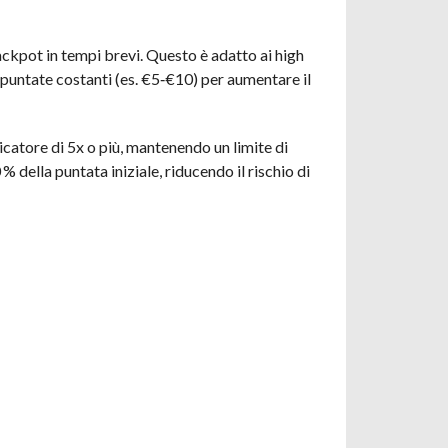
jackpot in tempi brevi. Questo è adatto ai high
 puntate costanti (es. €5‑€10) per aumentare il
icatore di 5x o più, mantenendo un limite di
% della puntata iniziale, riducendo il rischio di