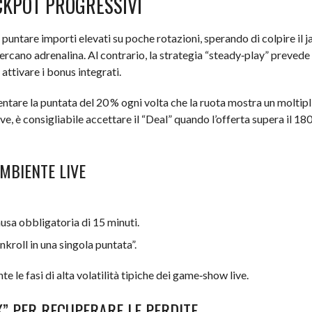
ACKPOT PROGRESSIVI
 puntare importi elevati su poche rotazioni, sperando di colpire il 
ercano adrenalina. Al contrario, la strategia “steady‑play” prevede
 attivare i bonus integrati.
ntare la puntata del 20 % ogni volta che la ruota mostra un moltipl
e, è consigliabile accettare il “Deal” quando l’offerta supera il 180 
AMBIENTE LIVE
usa obbligatoria di 15 minuti.
nkroll in una singola puntata”.
te le fasi di alta volatilità tipiche dei game‑show live.
K” PER RECUPERARE LE PERDITE