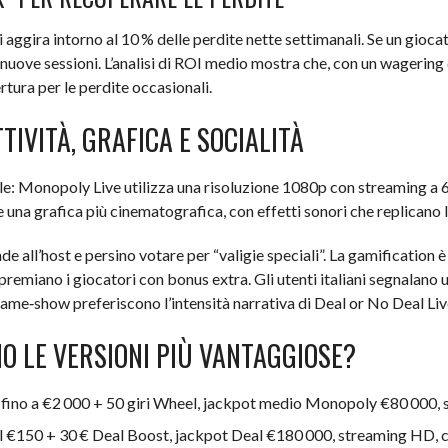
 aggira intorno al 10 % delle perdite nette settimanali. Se un gioc
nuove sessioni. L’analisi di ROI medio mostra che, con un wagering di
tura per le perdite occasionali.
TIVITÀ, GRAFICA E SOCIALITÀ
le: Monopoly Live utilizza una risoluzione 1080p con streaming a 6
e una grafica più cinematografica, con effetti sonori che replicano l
nde all’host e persino votare per “valigie speciali”. La gamificatio
premiano i giocatori con bonus extra. Gli utenti italiani segnala
 game‑show preferiscono l’intensità narrativa di Deal or No Deal Liv
NO LE VERSIONI PIÙ VANTAGGIOSE?
fino a €2 000 + 50 giri Wheel, jackpot medio Monopoly €80 000, s
 €150 + 30 € Deal Boost, jackpot Deal €180 000, streaming HD, ch