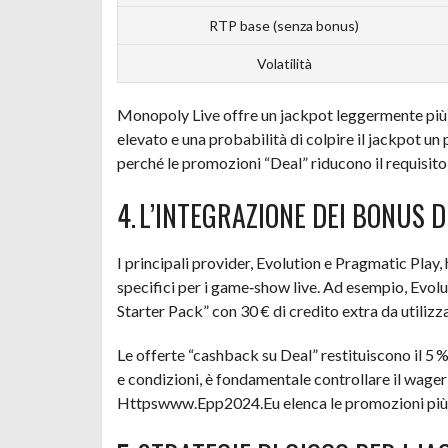
RTP base (senza bonus)
Volatilità
Monopoly Live offre un jackpot leggermente più b
elevato e una probabilità di colpire il jackpot un 
perché le promozioni “Deal” riducono il requisito
4. L’INTEGRAZIONE DEI BONUS 
I principali provider, Evolution e Pragmatic Play
specifici per i game‑show live. Ad esempio, Evo
Starter Pack” con 30 € di credito extra da utilizz
Le offerte “cashback su Deal” restituiscono il 5 
e condizioni, è fondamentale controllare il wagering 
Httpswww.Epp2024.Eu elenca le promozioni più tr