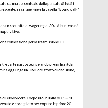
to da una percentuale delle puntate di tutti i
rescente; se si raggiunge la casella “Boardwalk”,
on un requisito di wagering di 30x. Alcuni casinò
onopoly Live.
 buona connessione per la trasmissione HD.
e tre carte nascoste, rivelando premi fissi (da
mica aggiunge un ulteriore strato di decisione,
 di suddividere il deposito in unità di €5‑€10,
venuto è consigliato per coprire le prime 20