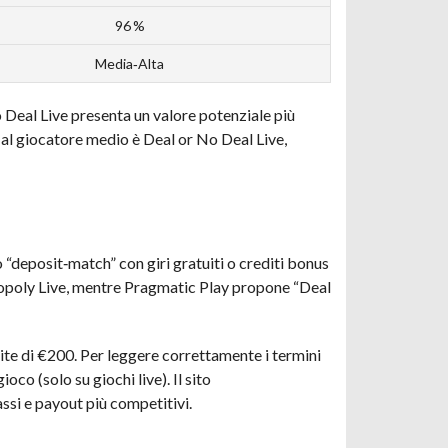
96 %
Media‑Alta
Deal Live presenta un valore potenziale più
to al giocatore medio è Deal or No Deal Live,
 “deposit‑match” con giri gratuiti o crediti bonus
nopoly Live, mentre Pragmatic Play propone “Deal
mite di €200. Per leggere correttamente i termini
oco (solo su giochi live). Il sito
si e payout più competitivi.