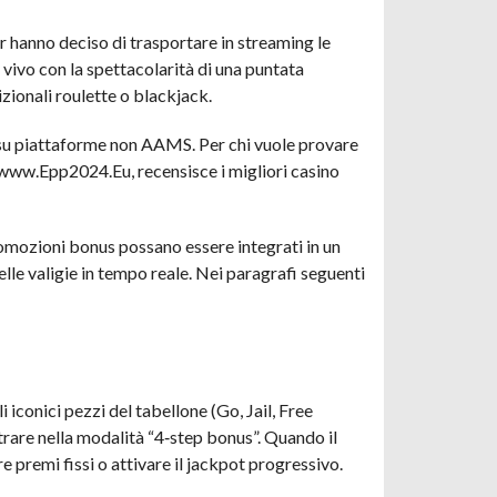
r hanno deciso di trasportare in streaming le
vivo con la spettacolarità di una puntata
zionali roulette o blackjack.
 su piattaforme non AAMS. Per chi vuole provare
swww.Epp2024.Eu, recensisce i migliori casino
omozioni bonus possano essere integrati in un
elle valigie in tempo reale. Nei paragrafi seguenti
 iconici pezzi del tabellone (Go, Jail, Free
ntrare nella modalità “4‑step bonus”. Quando il
 premi fissi o attivare il jackpot progressivo.