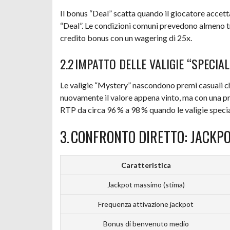
Il bonus “Deal” scatta quando il giocatore accetta
“Deal”. Le condizioni comuni prevedono almeno tre
credito bonus con un wagering di 25x.
2.2 IMPATTO DELLE VALIGIE “SPECIAL
Le valigie “Mystery” nascondono premi casuali che
nuovamente il valore appena vinto, ma con una pr
RTP da circa 96 % a 98 % quando le valigie specia
3. CONFRONTO DIRETTO: JACKP
Caratteristica
Jackpot massimo (stima)
Frequenza attivazione jackpot
Bonus di benvenuto medio