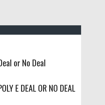
S
Deal or No Deal
OLY E DEAL OR NO DEAL