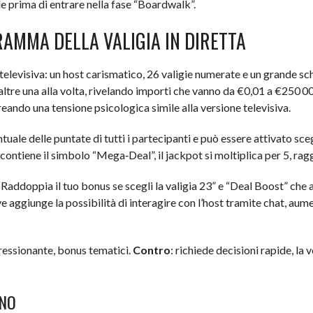
ale prima di entrare nella fase “Boardwalk”.
DRAMMA DELLA VALIGIA IN DIRETTA
 televisiva: un host carismatico, 26 valigie numerate e un grande sc
e altre una alla volta, rivelando importi che vanno da €0,01 a €250 
reando una tensione psicologica simile alla versione televisiva.
uale delle puntate di tutti i partecipanti e può essere attivato sc
gia contiene il simbolo “Mega‑Deal”, il jackpot si moltiplica per 5, r
Raddoppia il tuo bonus se scegli la valigia 23” e “Deal Boost” che
e aggiunge la possibilità di interagire con l’host tramite chat, aum
ressionante, bonus tematici.
Contro
: richiede decisioni rapide, la 
ANO