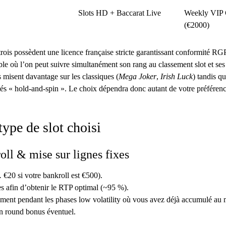
Slots HD + Baccarat Live
Weekly VIP 
(€2000)
rois possèdent une licence française stricte garantissant conformité RGP
e où l’on peut suivre simultanément son rang au classement slot et ses st
s misent davantage sur les classiques (
Mega Joker
,
Irish Luck
) tandis qu
és « hold‑and‐spin ». Le choix dépendra donc autant de votre préférenc
type de slot choisi
roll & mise sur lignes fixes
.
€20 si votre bankroll est €500).
es afin d’obtenir le RTP optimal (~95 %).
uement pendant les phases low volatility où vous avez déjà accumulé au m
un round bonus éventuel.