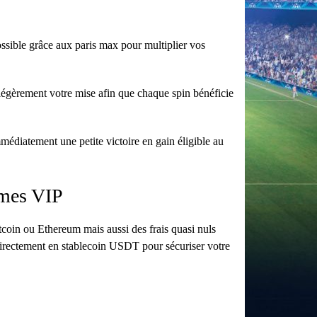
ossible grâce aux paris max pour multiplier vos
 légèrement votre mise afin que chaque spin bénéficie
mmédiatement une petite victoire en gain éligible au
mmes VIP
tcoin ou Ethereum mais aussi des frais quasi nuls
 directement en stablecoin USDT pour sécuriser votre