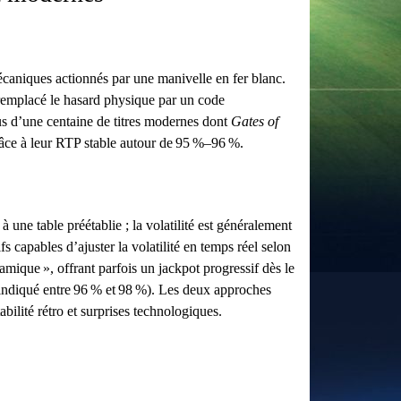
écaniques actionnés par une manivelle en fer blanc.
 remplacé le hasard physique par un code
us d’une centaine de titres modernes dont
Gates of
râce à leur RTP stable autour de 95 %–96 %.
une table préétablie ; la volatilité est généralement
 capables d’ajuster la volatilité en temps réel selon
mique », offrant parfois un jackpot progressif dès le
t indiqué entre 96 % et 98 %). Les deux approches
bilité rétro et surprises technologiques.