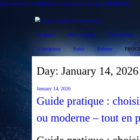
Monmouth Ocean Middlesex County Soccer League (MOMCSL)
Register
Men’s League
Tournaments
Champions
Rules
Referee
PROG
Day:
January 14, 2026
January 14, 2026
Guide pratique : choisi
ou moderne – tout en pr