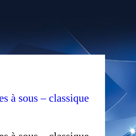
es à sous – classique