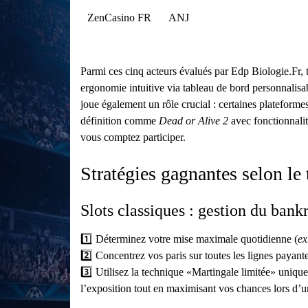
ZenCasino FR
ANJ
Parmi ces cinq acteurs évalués par Edp Biologie.Fr, t
ergonomie intuitive via tableau de bord personnalisabl
joue également un rôle crucial : certaines plateforme
définition comme
Dead or Alive 2
avec fonctionnalit
vous comptez participer.
Stratégies gagnantes selon le 
Slots classiques : gestion du bank
1️⃣ Déterminez votre mise maximale quotidienne (
ex
2️⃣ Concentrez vos paris sur toutes les lignes payant
3️⃣ Utilisez la technique «​Martingale limitée​» uniq
l’exposition tout en maximisant vos chances lors d’