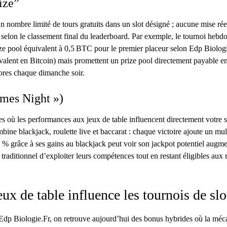
ize”
un nombre limité de tours gratuits dans un slot désigné ; aucune mise ré
h selon le classement final du leaderboard. Par exemple, le tournoi heb
ze pool équivalent à 0,5 BTC pour le premier placeur selon Edp Biologi
lent en Bitcoin) mais promettent un prize pool directement payable en 
cores chaque dimanche soir.
ames Night »)
es où les performances aux jeux de table influencent directement votre s
e blackjack, roulette live et baccarat : chaque victoire ajoute un mult
 % grâce à ses gains au blackjack peut voir son jackpot potentiel aug
 traditionnel d’exploiter leurs compétences tout en restant éligibles aux
 de table influence les tournois de slo
 Edp Biologie.Fr, on retrouve aujourd’hui des bonus hybrides où la mé