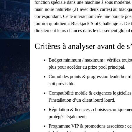
fonction spéciale dans une machine à sous moderne.
main noire naturelle (21 avec deux cartes) au blackja
correspondant. Cette interaction crée une boucle pos
tournoi quotidien « Blackjack Slot Challenge ». De te
directement leurs chances dans le classement global 
Critères à analyser avant de s
Budget minimum / maximum : vérifiez toujour
plus pour accéder au prize pool principal.
Cumul des points & progression leaderboard :
soit prévisible.
Compatibilité mobile & exigences logicielles 
l’installation d’un client lourd lourd.
Régulation & licences : choisissez uniquemen
protégés légalement.
Programme VIP & promotions associées : cer