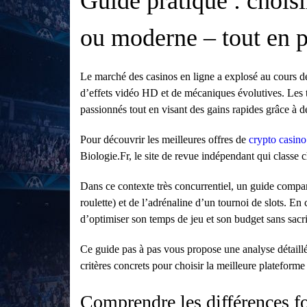
Guide pratique : choisi
ou moderne – tout en pr
Le marché des casinos en ligne a explosé au cours de
d’effets vidéo HD et de mécaniques évolutives. Les t
passionnés tout en visant des gains rapides grâce à des
Pour découvrir les meilleures offres de
crypto casino
Biologie.Fr, le site de revue indépendant qui classe ch
Dans ce contexte très concurrentiel, un guide compara
roulette) et de l’adrénaline d’un tournoi de slots. En
d’optimiser son temps de jeu et son budget sans sacrif
Ce guide pas à pas vous propose une analyse détaillé
critères concrets pour choisir la meilleure plateforme
Comprendre les différences fo