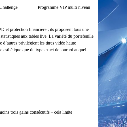
Challenge
Programme VIP multi‑niveau
D et protection financière ; ils proposent tous une
atistiques aux tables live. La variété du portefeuille
e d’autres privilégient les titres vidéo haute
e esthétique que du type exact de tournoi auquel
oins trois gains consécutifs – cela limite